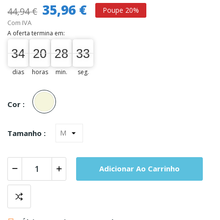
35,96 €
44,94 €
Poupe 20%
Com IVA
A oferta termina em:
34
20
28
32
34
00
20
00
28
00
33
33
dias
horas
min.
seg.
Bege
Cor :
Tamanho :
Adicionar Ao Carrinho