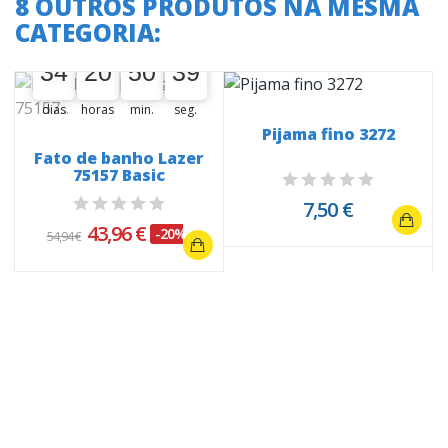
8 OUTROS PRODUTOS NA MESMA
CATEGORIA:
A oferta termina em:
34
20
50
38
34
00
20
00
50
00
39
39
dias
horas
min.
seg.
Pijama fino 3272
Fato de banho Lazer
75157 Basic
7,50 €
43,96 €
-20%
54,94 €