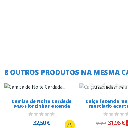
A oferta termina
8 OUTROS PRODUTOS NA MESMA C
37
05
19
37
00
05
00
19
00
dias
horas
min.
Camisa de Noite Cardada
Calça fazenda ma
9436 Florzinhas e Renda
mesclado acast
32,50 €
31,96 €
39,95 €