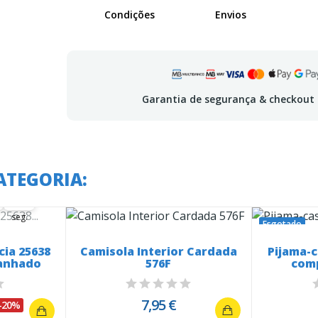
Condições
Envios
Garantia de segurança & checkout
 em:
ATEGORIA:
06
07
06
seg.
Esgotado
cia 25638
Camisola Interior Cardada
Pijama-
anhado
576F
comp
7,95 €
-20%