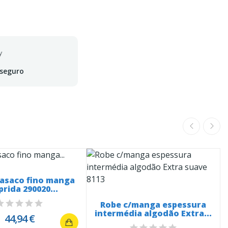
 seguro
casaco fino manga
rida 290020...
Robe c/manga espessura
intermédia algodão Extra...
44,94 €