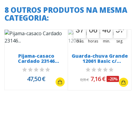
8 OUTROS PRODUTOS NA MESMA
CATEGORIA:
A oferta termina em:
37
06
40
56
37
00
06
00
40
41
56
57
dias
horas
min.
seg.
-
Pijama-casaco
Guarda-chuva Grande
Cardado 23146
12061 Basic c/
Roseiras
resguardo
47,50 €
7,16 €
-20%
8,95 €