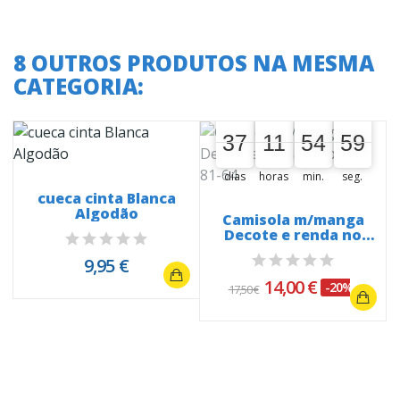
8 OUTROS PRODUTOS NA MESMA
CATEGORIA:
A oferta termina em:
37
11
54
59
58
37
00
00
11
54
55
59
dias
horas
min.
seg.
cueca cinta Blanca
Algodão
Camisola m/manga
Decote e renda no
peito 81-64
9,95 €
14,00 €
-20%
17,50 €