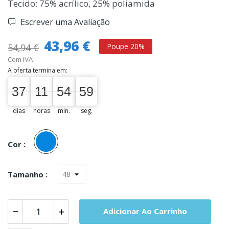
Tecido: 75% acrílico, 25% poliamida
Escrever uma Avaliação
43,96 €
54,94 €
Poupe 20%
Com IVA
A oferta termina em:
37
11
54
59
58
37
00
00
11
54
55
59
dias
horas
min.
seg.
Azul
Cor :
Tamanho :
Adicionar Ao Carrinho