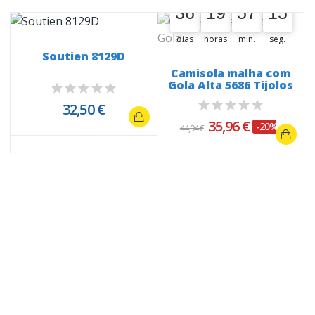
36
19
57
14
36
00
19
00
57
00
15
dias
horas
min.
seg.
Soutien 8129D
Camisola malha com
Gola Alta 5686 Tijolos
32,50 €
35,96 €
-20%
44,94 €