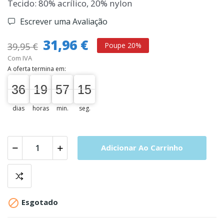
Tecido: 80% acrílico, 20% nylon
Escrever uma Avaliação
31,96 €
39,95 €
Poupe 20%
Com IVA
A oferta termina em:
36
19
57
14
36
00
19
00
57
00
15
dias
horas
min.
seg.
Adicionar Ao Carrinho

Esgotado