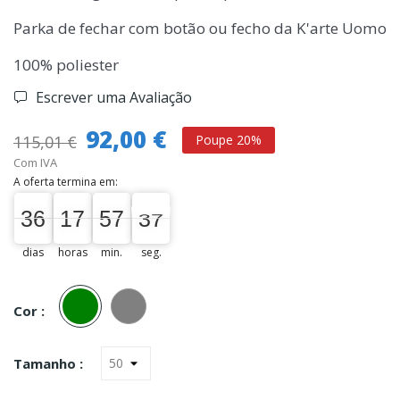
Parka de fechar com botão ou fecho da K'arte Uomo
100% poliester
Escrever uma Avaliação
92,00 €
115,01 €
Poupe 20%
Com IVA
A oferta termina em:
36
17
57
36
36
00
17
00
57
00
36
37
dias
horas
min.
seg.
Verde
Cinza
Cor :
Tamanho :