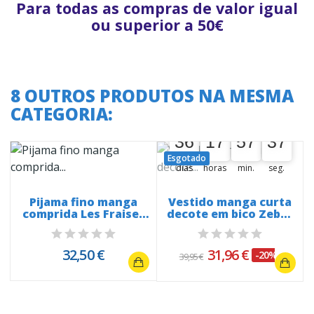
Para todas as compras de valor igual
ou superior a 50€
8 OUTROS PRODUTOS NA MESMA
CATEGORIA:
A oferta termina em:
36
17
57
36
36
00
17
00
57
00
36
37
Esgotado
dias
horas
min.
seg.
Pijama fino manga
Vestido manga curta
comprida Les Fraises
decote em bico Zebra
20203
de...
32,50 €
31,96 €
-20%
39,95 €