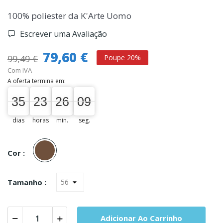
100% poliester da K'Arte Uomo
Escrever uma Avaliação
79,60 €
99,49 €
Poupe 20%
Com IVA
A oferta termina em:
35
23
26
09
08
35
00
23
00
26
00
09
dias
horas
min.
seg.
Castanho
Cor :
Tamanho :
Adicionar Ao Carrinho