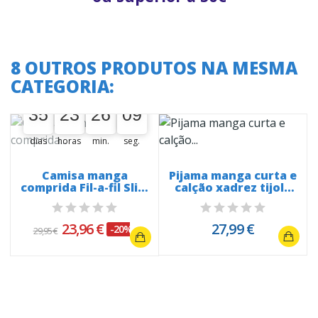
8 OUTROS PRODUTOS NA MESMA
CATEGORIA:
A oferta termina em:
35
23
26
09
35
00
23
00
26
00
09
10
dias
horas
min.
seg.
Camisa manga
Pijama manga curta e
comprida Fil-a-fil Slim
calção xadrez tijolo
Fit
303
23,96 €
27,99 €
-20%
29,95 €