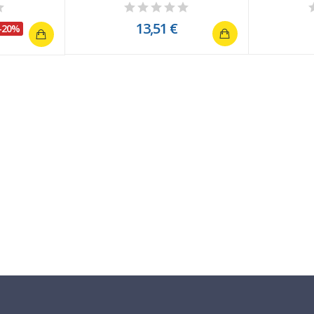
13,51 €
-20%