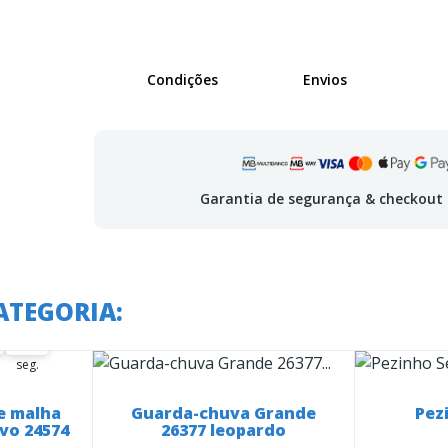
Condições
Envios
Garantia de segurança & checkout
 em:
ATEGORIA:
53
53
54
seg.
e malha
Guarda-chuva Grande
Pez
vo 24574
26377 leopardo