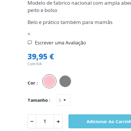
Modelo de fabrico nacional com ampla aber
peito e bolso
Belo e prático também para mamãs
<
Escrever uma Avaliação
39,95 €
Com IVA
Rosa
Cinza
Cor :
Tamanho :
Adicionar Ao Carrin