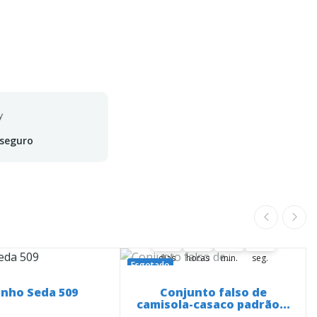
 seguro
A oferta termina em:
36
20
28
53
36
00
20
00
28
00
53
54
dias
horas
min.
seg.
Esgotado
inho Seda 509
Conjunto falso de
camisola-casaco padrão...