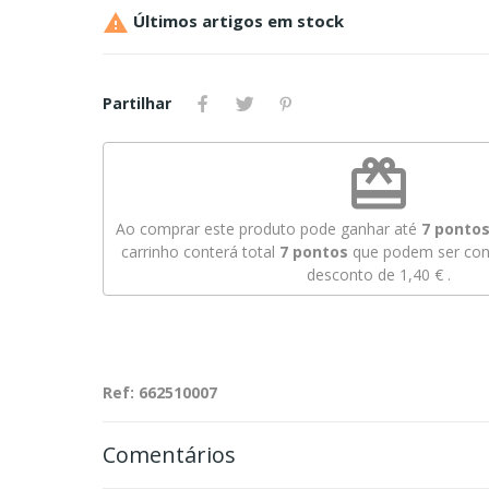

Últimos artigos em stock
Partilhar
redeem
Ao comprar este produto pode ganhar até
7
pontos 
carrinho conterá total
7
pontos
que podem ser conv
desconto de
1,40 €
.
Ref: 662510007
Comentários