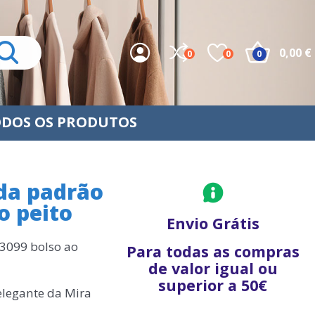
0,00 €
0
0
0
DOS OS PRODUTOS
da padrão
o peito
Envio Grátis
3099 bolso ao
Para todas as compras
de valor igual ou
superior a 50€
elegante da Mira