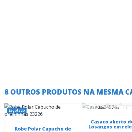
A oferta termina
8 OUTROS PRODUTOS NA MESMA C
36
20
28
36
00
20
00
28
00
dias
horas
min.
Esgotado
Casaco aberto d
Losangos em rele
Robe Polar Capucho de