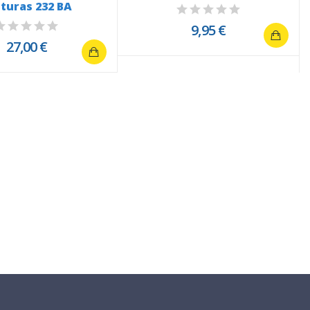
turas 232 BA
9,95 €
27,00 €