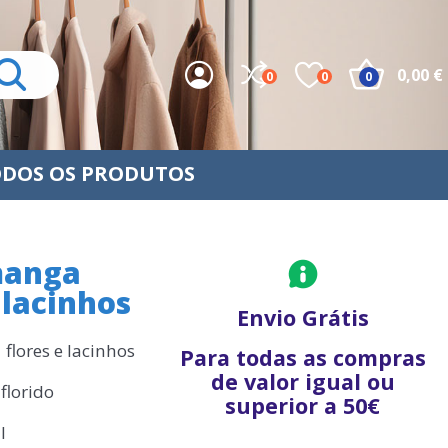
0,00 €
0
0
0
DOS OS PRODUTOS
manga
 lacinhos
Envio Grátis
flores e lacinhos
Para todas as compras
de valor igual ou
florido
superior a 50€
l