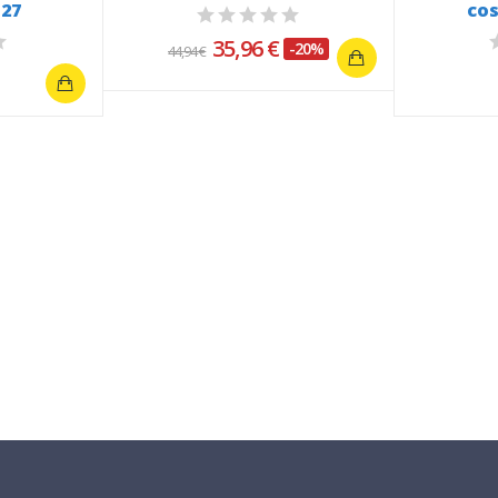
127
cos
35,96 €
-20%
44,94 €