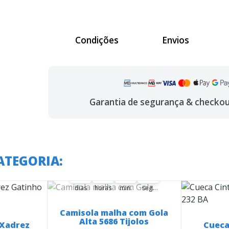
Condições
Envios
Garantia de segurança & checko
A oferta termina em:
ATEGORIA:
34
21
36
14
34
00
21
00
36
00
15
14
dias
horas
min.
seg.
Camisola malha com Gola
Alta 5686 Tijolos
 Xadrez
Cueca