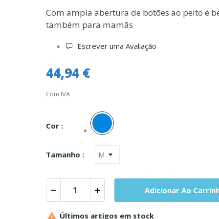
Com ampla abertura de botões ao peito é be
também para mamãs
Escrever uma Avaliação
44,94 €
Com IVA
Azul
Cor :
Tamanho :
Adicionar Ao Carrin

Últimos artigos em stock