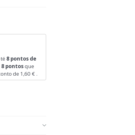
até
8
pontos de
l
8
pontos
que
conto de
1,60 €
.