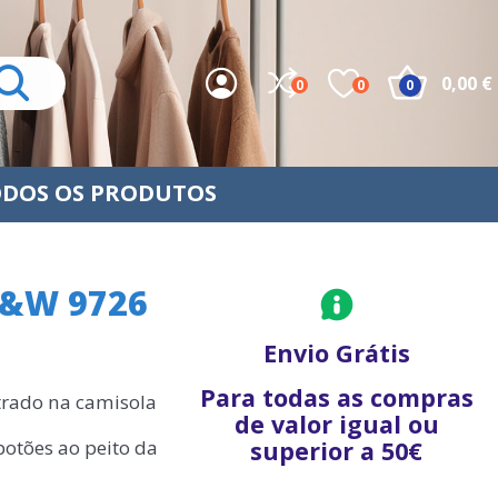
0,00 €
0
0
0
DOS OS PRODUTOS
 B&W 9726
Envio Grátis
Para todas as compras
strado na camisola
de valor igual ou
botões ao peito da
superior a 50€