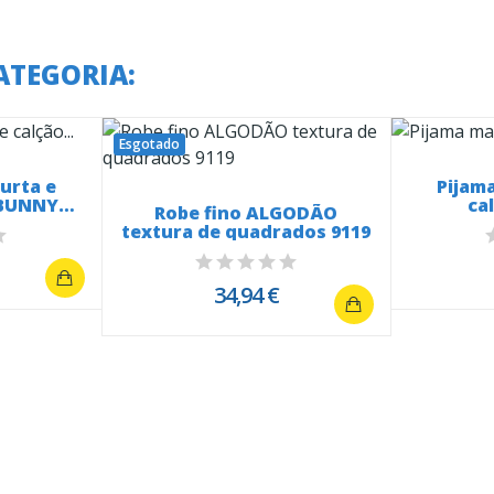
ATEGORIA:
Esgotado
urta e
Pijam
 BUNNY
ca
Robe fino ALGODÃO
m
textura de quadrados 9119
34,94 €