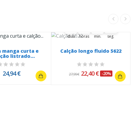
A oferta termina em:
37
04
37
29
37
00
04
00
37
00
30
dias
horas
min.
seg.
a manga curta e
Calção longo fluido 5622
lção listrado
ulticolor...
24,94 €
22,40 €
-20%
27,99 €