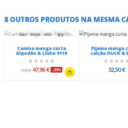
A oferta termina em:
8 OUTROS PRODUTOS NA MESMA C
37
04
37
29
37
00
04
00
37
00
30
dias
horas
min.
seg.
Camisa manga curta
Pijama manga c
Algodão & Linho 9119
calção DUCK &
20276
47,96 €
32,50 €
-20%
59,95 €