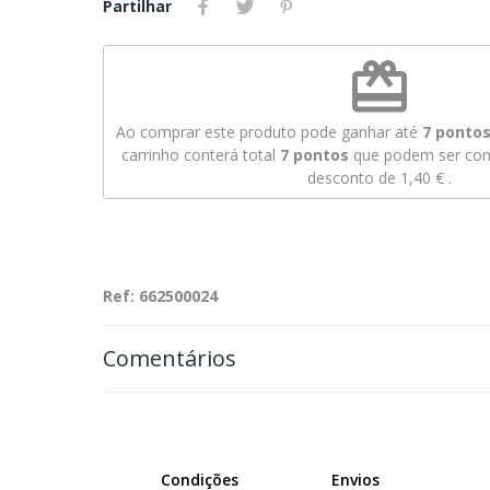
Partilhar
redeem
Ao comprar este produto pode ganhar até
7
pontos 
carrinho conterá total
7
pontos
que podem ser conv
desconto de
1,40 €
.
Ref: 662500024
Comentários
Condições
Envios