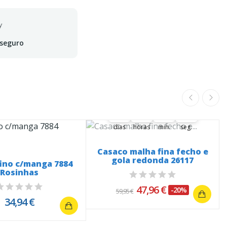
 seguro
A oferta termina em:
37
15
12
40
37
00
15
00
12
00
41
dias
horas
min.
seg.
Casaco malha fina fecho e
gola redonda 26117
fino c/manga 7884
Rosinhas
47,96 €
-20%
59,95 €
34,94 €