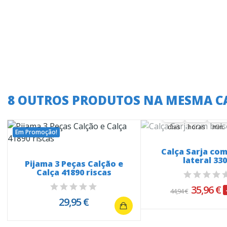
A oferta termina
8 OUTROS PRODUTOS NA MESMA C
37
15
12
37
00
15
00
12
00
dias
horas
min.
Em Promoção!
Calça Sarja com
lateral 33
Pijama 3 Peças Calção e
Calça 41890 riscas
35,96 €
44,94 €
29,95 €