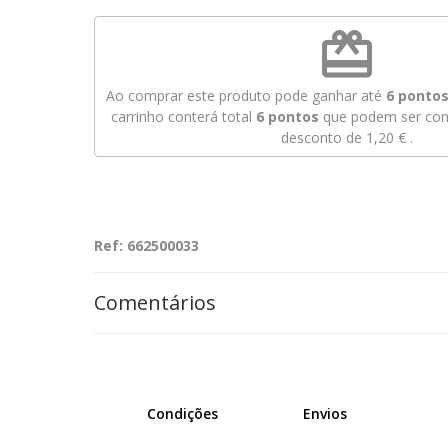
redeem
Ao comprar este produto pode ganhar até
6
pontos 
carrinho conterá total
6
pontos
que podem ser conv
desconto de
1,20 €
.
Ref: 662500033
Comentários
Condições
Envios