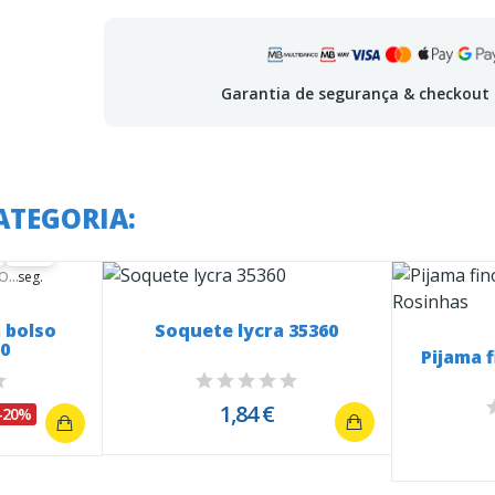
Garantia de segurança & checkout
 em:
ATEGORIA:
40
41
seg.
 bolso
Soquete lycra 35360
00
Pijama 
1,84 €
-20%