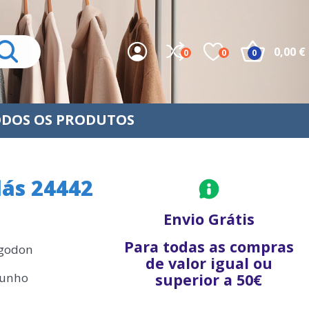
0,00 €
0
0
0
DOS OS PRODUTOS
lás 24442
Envio Grátis
Para todas as compras
lgodon
de valor igual ou
punho
superior a 50€