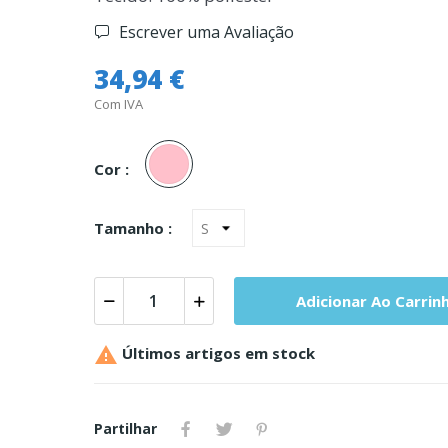
Escrever uma Avaliação
34,94 €
Com IVA
Rosa
Cor :
Tamanho :
Adicionar Ao Carrin

Últimos artigos em stock
Partilhar