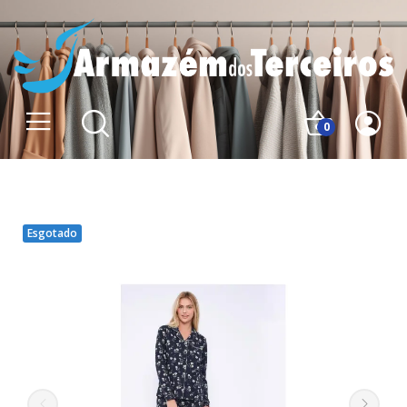
0
Esgotado