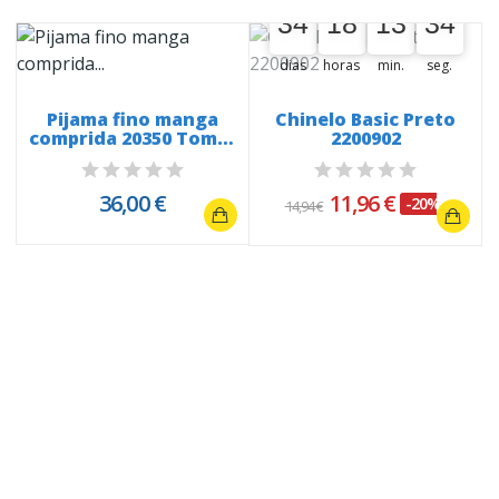
34
34
18
13
33
34
00
18
00
13
00
34
dias
horas
min.
seg.
Pijama fino manga
Chinelo Basic Preto
comprida 20350 Tom &
2200902
Jerry Grey
36,00 €
11,96 €
-20%
14,94 €