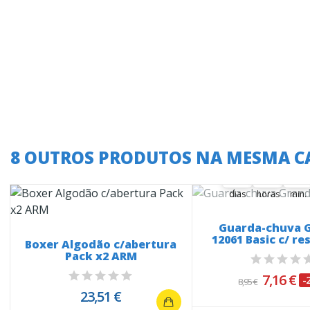
A oferta termina
8 OUTROS PRODUTOS NA MESMA C
36
04
53
36
00
04
00
53
00
dias
horas
min.
Guarda-chuva 
12061 Basic c/ r
Boxer Algodão c/abertura
Pack x2 ARM
7,16 €
-
8,95 €
23,51 €