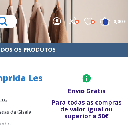
0,00 €
0
0
0
DOS OS PRODUTOS
prida Les
Envio Grátis
0203
Para todas as compras
de valor igual ou
sas da Gisela
superior a 50€
punho