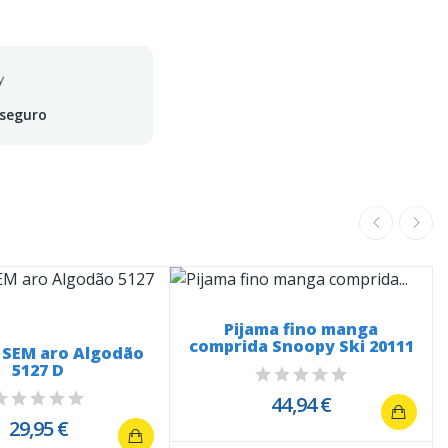
 seguro
Pijama fino manga
comprida Snoopy Ski 20111
 SEM aro Algodão
5127 D
44,94 €
29,95 €