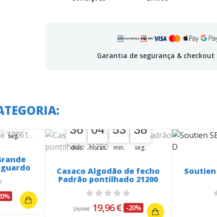
Garantia de segurança & checkout
 em:
ATEGORIA:
A oferta termina em:
37
38
37
36
04
53
37
36
00
04
00
53
00
38
37
seg.
dias
horas
min.
seg.
Grande
esguardo
Casaco Algodão de fecho
Soutien
Padrão pontilhado 21200
20%
19,96 €
-20%
24,94 €