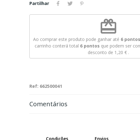
Partilhar
redeem
Ao comprar este produto pode ganhar até
6
pontos 
carrinho conterá total
6
pontos
que podem ser conv
desconto de
1,20 €
.
Ref: 662500041
Comentários
Condições
Envios