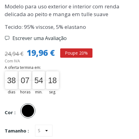
Modelo para uso exterior e interior com renda
delicada ao peito e manga em tulle suave
Tecido: 95% viscose, 5% elastano
Escrever uma Avaliação
19,96 €
24,94 €
Poupe 20%
Com IVA
A oferta termina em:
38
07
54
17
38
00
07
00
54
00
18
dias
horas
min.
seg.
Preto
Cor :
Tamanho :