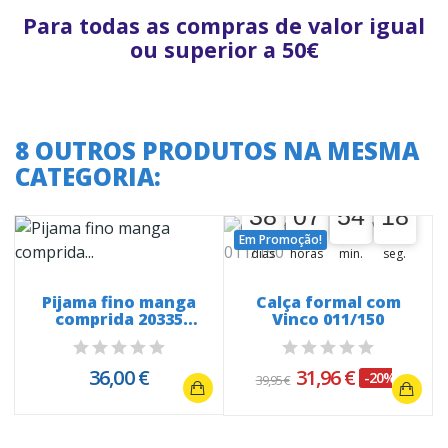
Para todas as compras de valor igual
ou superior a 50€
8 OUTROS PRODUTOS NA MESMA
CATEGORIA:
A oferta termina em:
38
07
54
17
38
00
07
00
54
00
18
Em Promoção!
dias
horas
min.
seg.
Pijama fino manga
Calça formal com
comprida 20335
Vinco 011/150
Snoopy White...
36,00 €
31,96 €
-20%
39,95 €