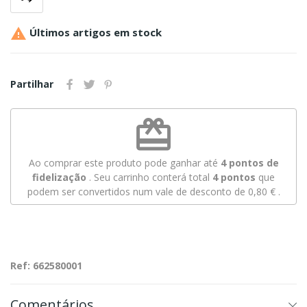

Últimos artigos em stock
Partilhar
redeem
Ao comprar este produto pode ganhar até
4
pontos de
fidelização
. Seu carrinho conterá total
4
pontos
que
podem ser convertidos num vale de desconto de
0,80 €
.
Ref: 662580001
Comentários