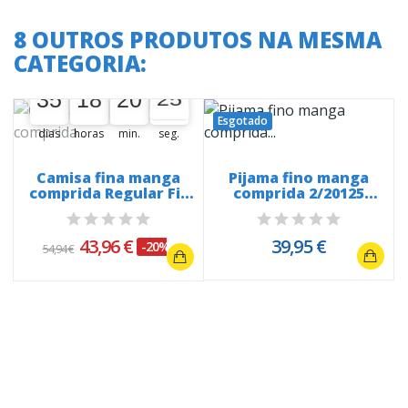
8 OUTROS PRODUTOS NA MESMA
CATEGORIA:
A oferta termina em:
35
18
20
25
35
00
18
00
20
00
25
26
Esgotado
dias
horas
min.
seg.
Camisa fina manga
Pijama fino manga
comprida Regular Fit
comprida 2/20125
2087...
Snoopy All...
43,96 €
39,95 €
-20%
54,94 €