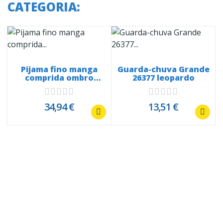
CATEGORIA:
1
Pijama fino manga
Guarda-chuva Grande
comprida ombro
26377 leopardo
rendado e...
34,94 €
13,51 €