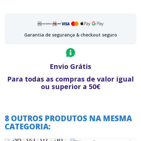
Garantia de segurança & checkout seguro
Envio Grátis
Para todas as compras de valor igual
ou superior a 50€
8 OUTROS PRODUTOS NA MESMA
CATEGORIA:
A oferta termina em:
38
05
07
57
38
00
05
00
07
08
57
58