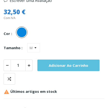
Escrever uma Avaliação
32,50 €
Com IVA
Azul
Cor :
Tamanho :
Adicionar Ao Carrinho

Últimos artigos em stock