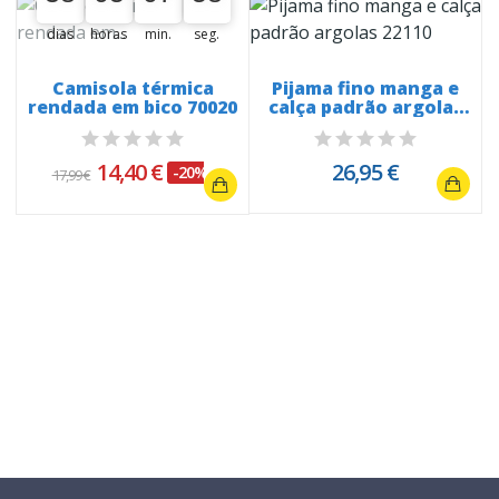
dias
horas
min.
seg.
Camisola térmica
Pijama fino manga e
rendada em bico 70020
calça padrão argolas
22110
14,40 €
26,95 €
-20%
17,99 €