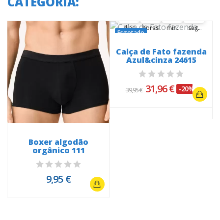
CATEGORIA:
35
06
43
33
35
00
06
00
43
00
33
34
dias
horas
min.
seg.
Esgotado
Calça de Fato fazenda
Azul&cinza 24615
31,96 €
-20%
39,95 €
Boxer algodão
orgânico 111
9,95 €