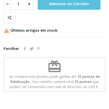
Adicionar Ao Carrinho

Últimos artigos em stock
Partilhar
redeem
Ao comprar este produto pode ganhar até
15
pontos de
fidelização
. Seu carrinho conterá total
15
pontos
que
podem ser convertidos num vale de desconto de
3,00 €
.