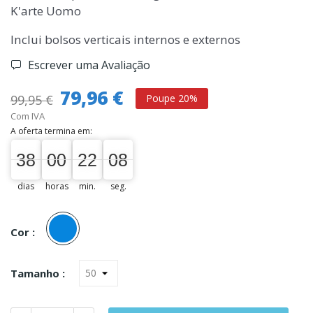
K'arte Uomo
Inclui bolsos verticais internos e externos
Escrever uma Avaliação
79,96 €
99,95 €
Poupe 20%
Com IVA
A oferta termina em:
38
00
00
22
07
38
00
00
22
00
08
08
dias
horas
min.
seg.
Azul
Cor :
Tamanho :