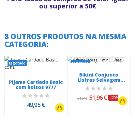
ou superior a 50€
8 OUTROS PRODUTOS NA MESMA
A oferta termina em:
CATEGORIA:
37
17
16
58
37
00
17
00
16
17
59
59
dias
horas
min.
seg.
Esgotado
Esgotado
Bikini Conjunto
Listras Selvagem
Pijama Cardado Basic
77127C
com bolsos 9777
51,96 €
-20%
64,94 €
49,95 €