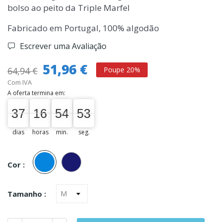
bolso ao peito da Triple Marfel
Fabricado em Portugal, 100% algodão
Escrever uma Avaliação
51,96 €
64,94 €
Poupe 20%
Com IVA
A oferta termina em:
37
16
54
52
37
00
16
00
54
00
53
53
dias
horas
min.
seg.
Azul
Marinho
Cor :
Tamanho :