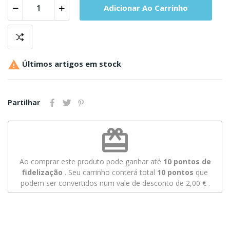
Adicionar Ao Carrinho

Últimos artigos em stock
Partilhar
redeem
Ao comprar este produto pode ganhar até
10
pontos de
fidelização
. Seu carrinho conterá total
10
pontos
que
podem ser convertidos num vale de desconto de
2,00 €
.