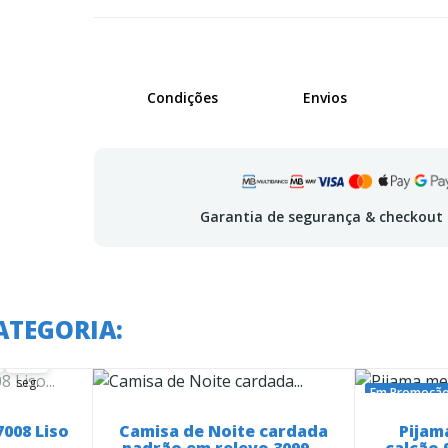
Condições
Envios
Garantia de segurança & checkout
 em:
ATEGORIA:
54
53
54
seg.
Em Promoção
008 Liso
Camisa de Noite cardada
Pijam