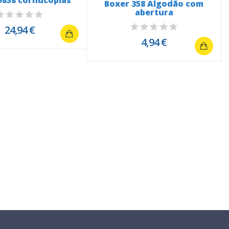
9858 cornucópias
Boxer 358 Algodão com
abertura
24,94 €
4,94 €