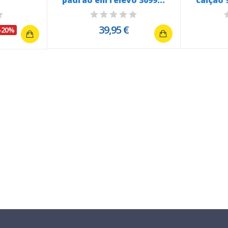
padrão em relevo 3099...
calção 
39,95 €
-20%