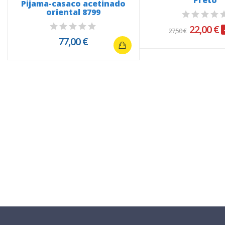
Preto
Pijama-casaco acetinado
oriental 8799
22,00 €
27,50 €
77,00 €