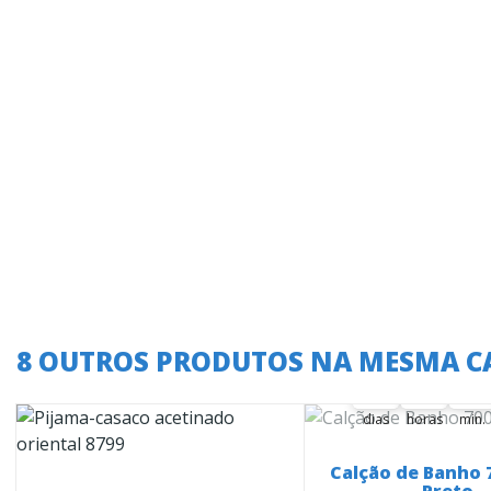
A oferta termina
8 OUTROS PRODUTOS NA MESMA C
36
01
09
36
00
01
00
09
10
dias
horas
min.
Calção de Banho 7