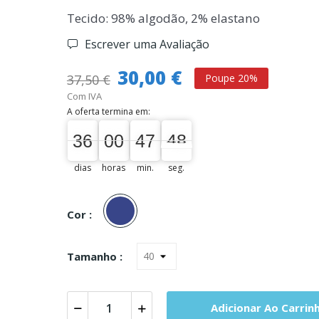
Tecido: 98% algodão, 2% elastano
Escrever uma Avaliação
30,00 €
37,50 €
Poupe 20%
Com IVA
A oferta termina em:
36
00
00
47
48
47
36
00
00
47
00
48
dias
horas
min.
seg.
Denim
Cor :
Tamanho :
Adicionar Ao Carrin