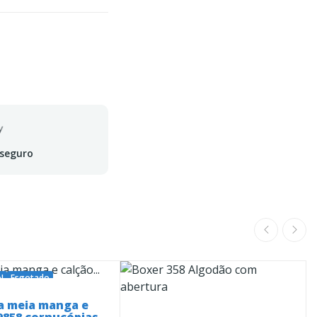
 seguro
!
Esgotado
a meia manga e