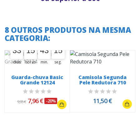
8 OUTROS PRODUTOS NA MESMA
CATEGORIA:
A oferta termina em:
33
15
43
15
33
00
15
00
43
00
15
16
dias
horas
min.
seg.
Guarda-chuva Basic
Camisola Segunda
Grande 12124
Pele Redutora 710
7,96 €
11,50 €
-20%
9,95 €