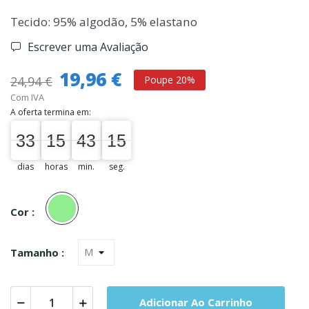
Tecido: 95% algodão, 5% elastano
Escrever uma Avaliação
19,96 €
24,94 €
Poupe 20%
Com IVA
A oferta termina em:
33
15
43
15
33
00
15
00
43
00
15
16
dias
horas
min.
seg.
Verde
Clr.
Cor :
Tamanho :
Adicionar Ao Carrinho