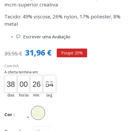
mcm-superior creativa
Tecido: 49% viscose, 26% nylon, 17% poliester, 8%
metal
Escrever uma Avaliação
31,96 €
39,95 €
Poupe 20%
Com IVA
A oferta termina em:
38
00
00
26
53
38
00
00
26
00
53
54
dias
horas
min.
seg.
Bege
Cor :