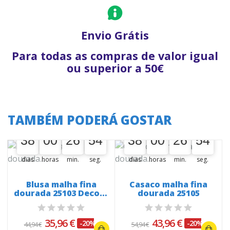
Envio Grátis
Para todas as compras de valor igual
ou superior a 50€
TAMBÉM PODERÁ GOSTAR
A oferta termina em:
A oferta termina em:
38
00
00
26
53
38
00
00
26
53
38
00
00
26
00
53
54
38
00
00
26
00
53
54
dias
horas
min.
seg.
dias
horas
min.
seg.
Blusa malha fina
Casaco malha fina
dourada 25103 Decote
dourada 25105
V
35,96 €
43,96 €
-20%
-20%
44,94 €
54,94 €