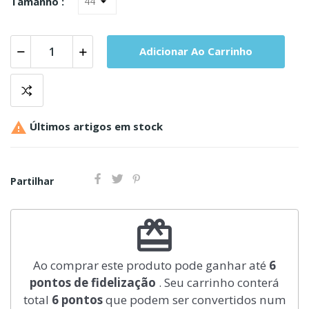
Tamanho :
Adicionar Ao Carrinho

Últimos artigos em stock
Partilhar
redeem
Ao comprar este produto pode ganhar até
6
pontos de fidelização
. Seu carrinho conterá
total
6
pontos
que podem ser convertidos num