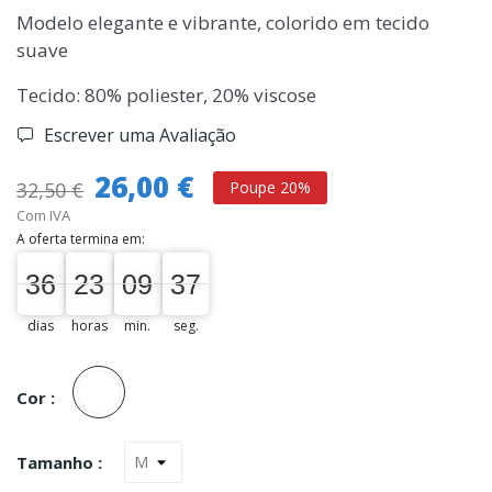
Modelo elegante e vibrante, colorido em tecido
suave
Tecido: 80% poliester, 20% viscose
Escrever uma Avaliação
26,00 €
32,50 €
Poupe 20%
Com IVA
A oferta termina em:
36
23
09
37
36
00
23
00
09
00
37
38
dias
horas
min.
seg.
Unica
Cor :
Tamanho :