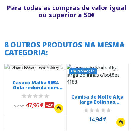
Para todas as compras de valor igual
ou superior a 50€
8 OUTROS PRODUTOS NA MESMA
A oferta termina em:
CATEGORIA:
36
23
09
37
36
00
23
00
09
00
37
38
dias
horas
min.
seg.
Em Promoção!
Casaco Malha 5654
Gola redonda com
pormenor nos...
Camisa de Noite Alça
larga Bolinhas
47,96 €
-20%
59,95 €
c/botões 4188
14,94 €