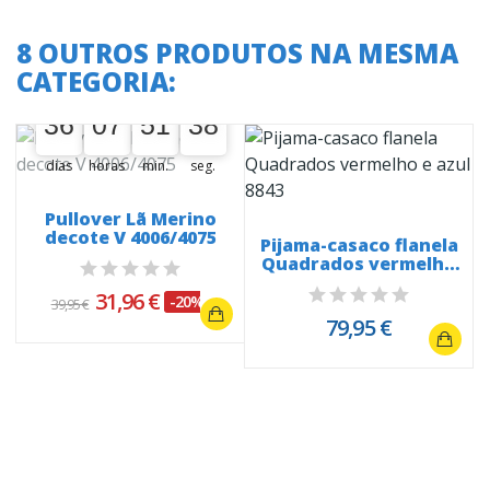
8 OUTROS PRODUTOS NA MESMA
CATEGORIA:
A oferta termina em:
36
07
51
38
36
00
07
00
51
00
38
39
dias
horas
min.
seg.
Pullover Lã Merino
decote V 4006/4075
Pijama-casaco flanela
Quadrados vermelho
e azul...
31,96 €
-20%
39,95 €
79,95 €