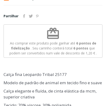
Partilhar
redeem
Ao comprar este produto pode ganhar até
6
pontos de
fidelização
. Seu carrinho conterá total
6
pontos
que
podem ser convertidos num vale de desconto de
1,20 €
.
Calça fina Leopardo Tribal 25177
Modelo de padrão de animal em tecido fino e suave
Calça elegante e fluída, de cinta elástica da mcm,
superior criativa
Tecido: 70% viscose, 30% poliamida