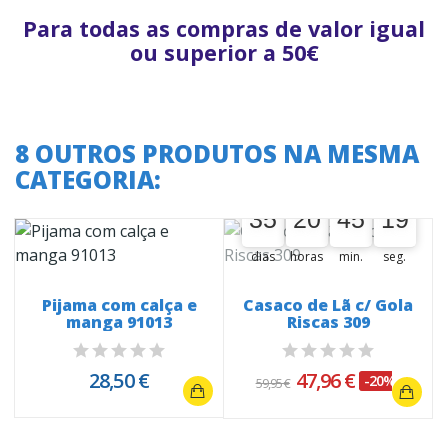
Para todas as compras de valor igual
ou superior a 50€
8 OUTROS PRODUTOS NA MESMA
CATEGORIA:
A oferta termina em:
35
20
45
18
35
00
20
00
45
00
19
dias
horas
min.
seg.
a
Pijama com calça e
Casaco de Lã c/ Gola
manga 91013
Riscas 309
28,50 €
47,96 €
-20%
59,95 €