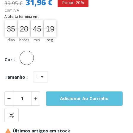
31,96 €
39,95 €
Poupe 20%
Com IVA
A oferta termina em:
35
20
45
18
35
00
20
00
45
00
19
dias
horas
min.
seg.
Unica
Cor :
Tamanho :
Adicionar Ao Carrinho

Últimos artigos em stock