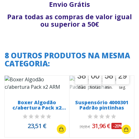
Envio Grátis
Para todas as compras de valor igual
ou superior a 50€
8 OUTROS PRODUTOS NA MESMA
CATEGORIA:
A oferta termina em:
38
00
00
58
28
38
00
00
58
00
29
28
dias
horas
min.
seg.
e
Boxer Algodão
Suspensório 4000301
c/abertura Pack x2
Padrão pintinhas
ARM
23,51 €
31,96 €
-20%
39,95 €