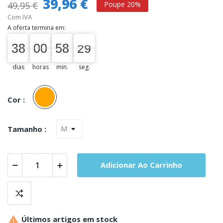
39,96 €
49,95 €
Poupe 20%
Com IVA
A oferta termina em:
38
00
00
58
28
38
00
00
58
00
29
28
dias
horas
min.
seg.
Laranja
Cor :
Tamanho :
Adicionar Ao Carrinho

Últimos artigos em stock