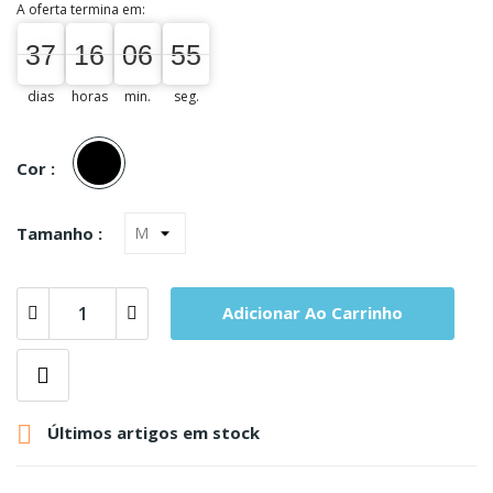
A oferta termina em:
37
16
06
55
37
00
16
00
06
07
55
56
dias
horas
min.
seg.
Preto
Cor :
Tamanho :
Adicionar Ao Carrinho

Últimos artigos em stock