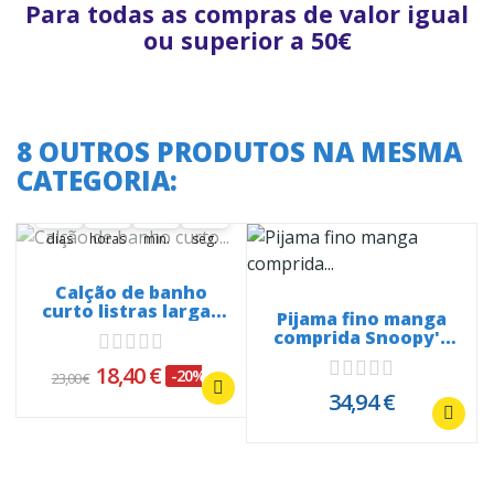
Para todas as compras de valor igual
ou superior a 50€
8 OUTROS PRODUTOS NA MESMA
A oferta termina em:
CATEGORIA:
37
16
29
01
37
00
16
00
29
00
01
02
dias
horas
min.
seg.
Calção de banho
curto listras largas
Pijama fino manga
30441
comprida Snoopy's
People 20218
18,40 €
-20%
23,00 €
34,94 €