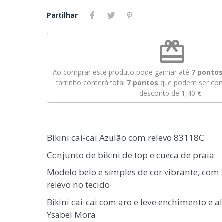
Partilhar
redeem
Ao comprar este produto pode ganhar até
7
pontos 
carrinho conterá total
7
pontos
que podem ser conv
desconto de
1,40 €
.
Bikini cai-cai Azulão com relevo 83118C
Conjunto de bikini de top e cueca de praia
Modelo belo e simples de cor vibrante, com
relevo no tecido
Bikini cai-cai com aro e leve enchimento e a
Ysabel Mora