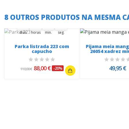
A oferta termina em:
8 OUTROS PRODUTOS NA MESMA C
37
01
40
59
37
00
01
00
40
41
59
00
dias
horas
min.
seg.
Parka listrada 223 com
Pijama meia mang
capucho
26054 xadrez m
88,00 €
49,95 €
-20%
110,00 €