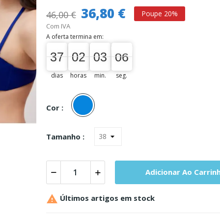
36,80 €
46,00 €
Poupe 20%
Com IVA
A oferta termina em:
37
02
03
05
37
00
02
00
03
00
05
06
dias
horas
min.
seg.
Azul
Cor :
Tamanho :
Adicionar Ao Carrin

Últimos artigos em stock