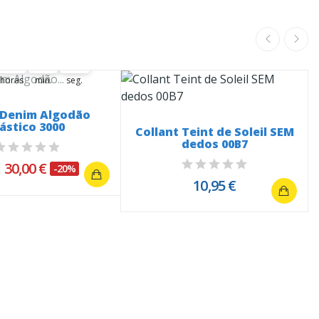
ferta termina em:
01
40
59
01
00
40
41
59
00
horas
min.
seg.
 Denim Algodão
lástico 3000
Collant Teint de Soleil SEM
dedos 00B7
30,00 €
-20%
€
10,95 €