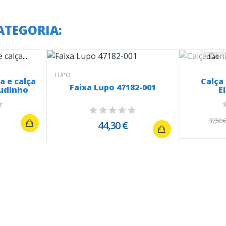
A o
ATEGORIA:
37
37
00
dias
LUPO
a e calça
Calça
Faixa Lupo 47182-001
iudinho
E
37,50 
44,30 €