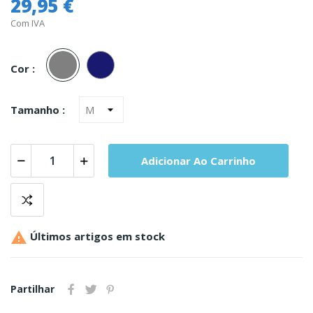
29,95 €
Com IVA
Cinza
Marinho
Cor :
Tamanho :
Adicionar Ao Carrinho

Últimos artigos em stock
Partilhar