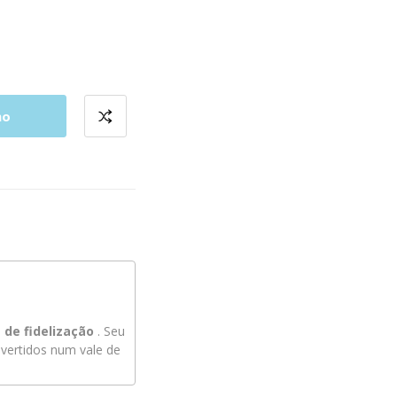
ho
de fidelização
. Seu
ertidos num vale de