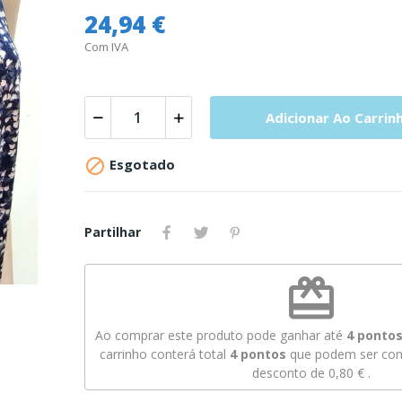
24,94 €
Com IVA
Adicionar Ao Carrin

Esgotado
Partilhar
redeem
Ao comprar este produto pode ganhar até
4
pontos 
carrinho conterá total
4
pontos
que podem ser conv
desconto de
0,80 €
.