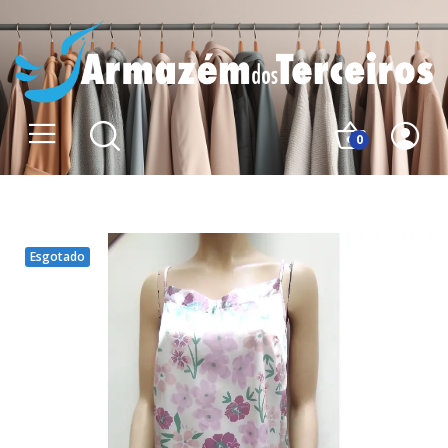
0
Esgotado