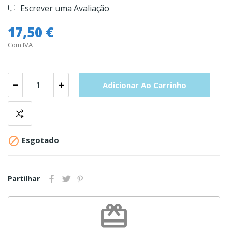
Escrever uma Avaliação
17,50 €
Com IVA
Adicionar Ao Carrinho

Esgotado
Partilhar
redeem