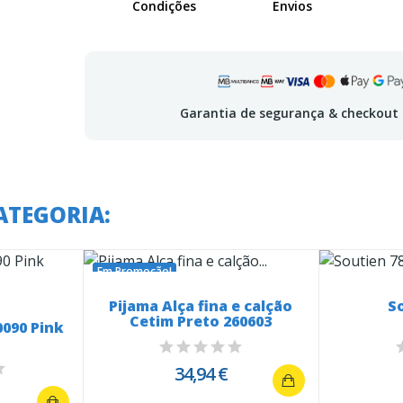
Condições
Envios
Garantia de segurança & checkout
ATEGORIA:
Em Promoção!
Pijama Alça fina e calção
So
Cetim Preto 260603
0090 Pink
34,94 €