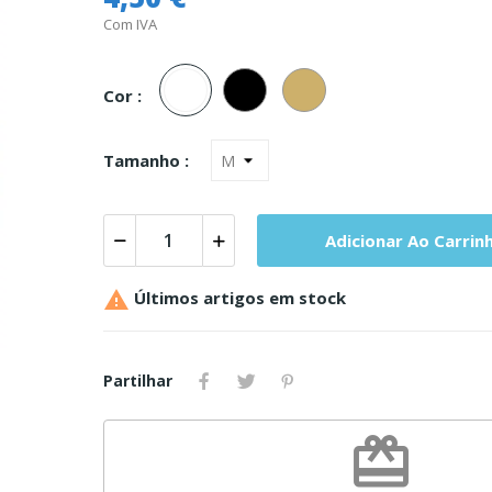
Com IVA
Branco
Preto
Pele
Cor :
Tamanho :
Adicionar Ao Carrin

Últimos artigos em stock
Partilhar
redeem