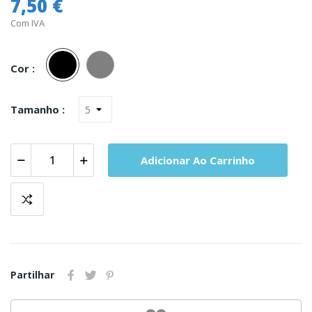
7,50 €
Com IVA
Preto
Cinza
Cor :
Tamanho :
Adicionar Ao Carrinho
Partilhar