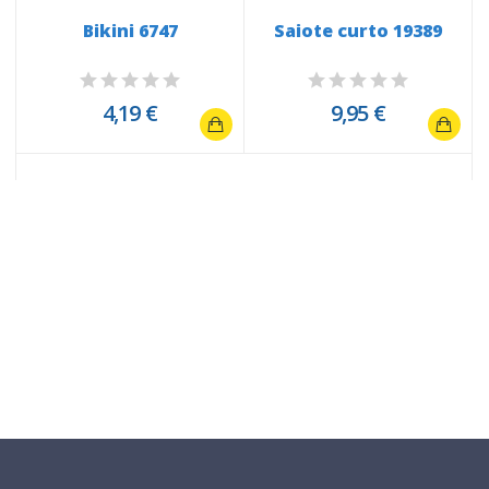
Bikini 6747
Saiote curto 19389
o
4,19 €
9,95 €