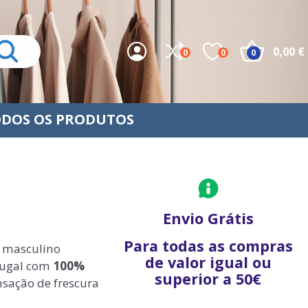
0,00 €
0
0
0
DOS OS PRODUTOS
Envio Grátis
Para todas as compras
i masculino
de valor igual ou
rtugal com
100%
superior a 50€
nsação de frescura