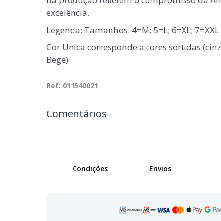
na produção refletem o compromisso da An
excelência.
Legenda: Tamanhos: 4=M; 5=L; 6=XL; 7=XXL
Cor Unica corresponde a cores sortidas (cin
Bege)
Ref: 011540021
Comentários
Condições
Envios