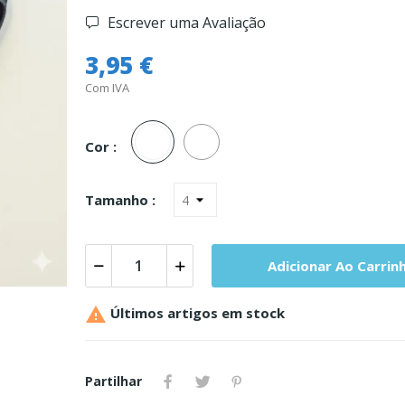
Escrever uma Avaliação
3,95 €
Com IVA
Branco
Unica
Cor :
Tamanho :
Adicionar Ao Carrin

Últimos artigos em stock
Partilhar