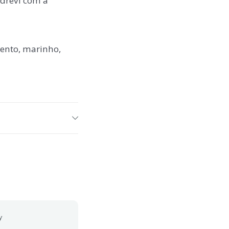
drevi com a
zento, marinho,