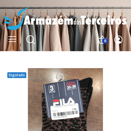
0
Esgotado