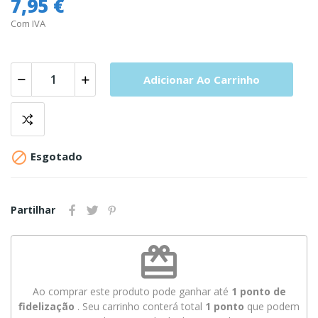
7,95 €
Com IVA
Adicionar Ao Carrinho

Esgotado
Partilhar
redeem
Ao comprar este produto pode ganhar até
1
ponto de
fidelização
. Seu carrinho conterá total
1
ponto
que podem