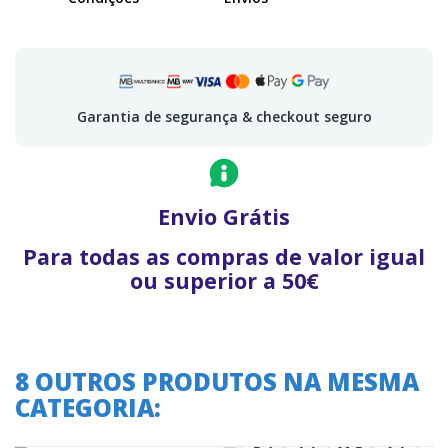
Garantia de segurança & checkout seguro
Envio Grátis
Para todas as compras de valor igual
ou superior a 50€
8 OUTROS PRODUTOS NA MESMA
CATEGORIA:
A oferta termina em:
37
11
53
20
37
00
00
11
53
00
21
20