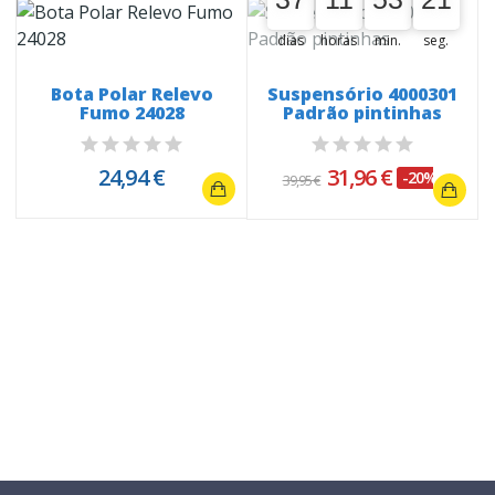
dias
horas
min.
seg.
Bota Polar Relevo
Suspensório 4000301
Fumo 24028
Padrão pintinhas
24,94 €
31,96 €
-20%
39,95 €