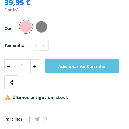
39,95 €
Com IVA
Rosa
Cinza
Cor :
Tamanho :
Adicionar Ao Carrinho

Últimos artigos em stock
Partilhar