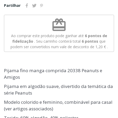
Partilhar
redeem
Ao comprar este produto pode ganhar até
6
pontos de
fidelização
. Seu carrinho conterá total
6
pontos
que
podem ser convertidos num vale de desconto de
1,20 €
.
Pijama fino manga comprida 20338 Peanuts e
Amigos
Pijama em algodão suave, divertido da temática da
série Peanuts
Modelo colorido e feminino, combinável para casal
(ver artigos associados)
Tecido: 60% algodão, 40% poliester