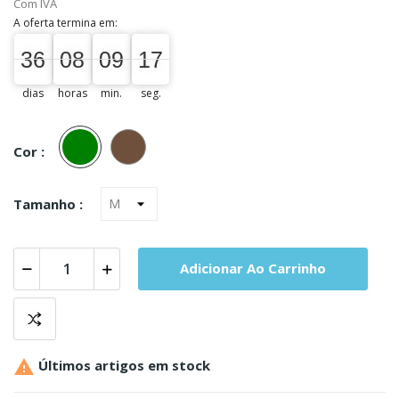
Com IVA
A oferta termina em:
36
08
09
17
36
00
08
00
09
00
17
18
dias
horas
min.
seg.
Verde
Castanho
Cor :
Tamanho :
Adicionar Ao Carrinho

Últimos artigos em stock