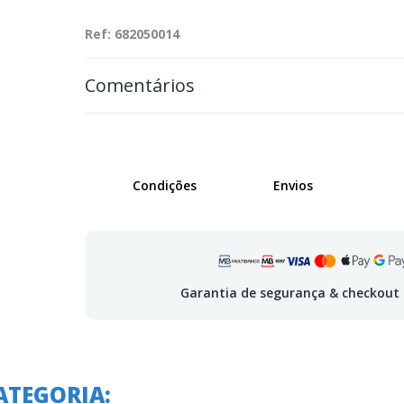
Ref: 682050014
Comentários
Condições
Envios
Garantia de segurança & checkout
 em:
A oferta termina em:
ATEGORIA:
A o