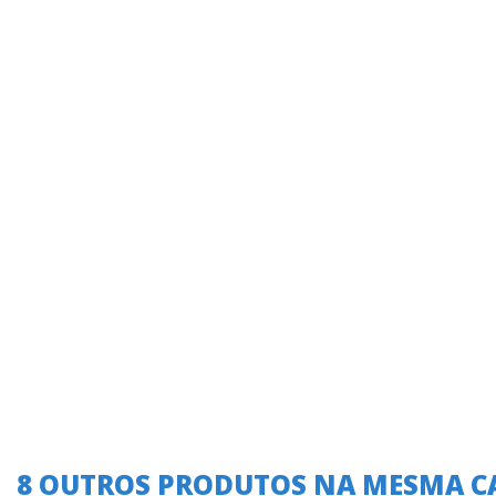
A oferta termina em:
A oferta termina
8 OUTROS PRODUTOS NA MESMA C