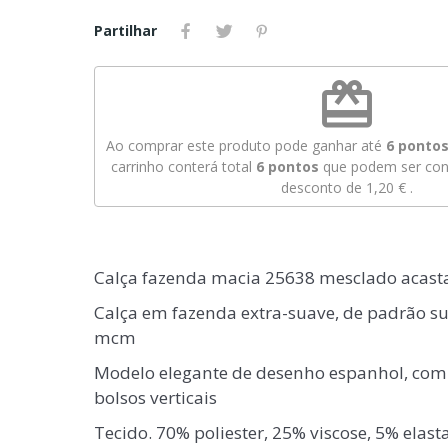
Partilhar
redeem
Ao comprar este produto pode ganhar até
6
pontos 
carrinho conterá total
6
pontos
que podem ser conv
desconto de
1,20 €
.
Calça fazenda macia 25638 mesclado acas
Calça em fazenda extra-suave, de padrão s
mcm
Modelo elegante de desenho espanhol, com c
bolsos verticais
Tecido. 70% poliester, 25% viscose, 5% elast