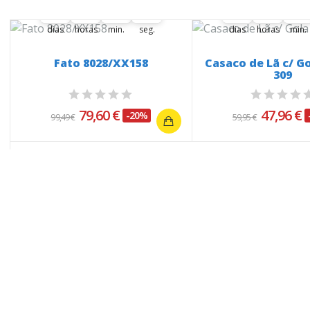
37
05
42
01
37
05
42
37
00
05
00
42
00
01
02
37
00
05
00
42
00
dias
horas
min.
seg.
dias
horas
min.
Fato 8028/XX158
Casaco de Lã c/ Go
309
79,60 €
47,96 €
-20%
99,49 €
59,95 €