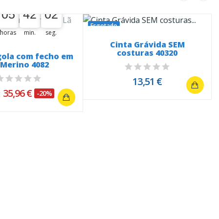
05
42
01
05
00
42
00
01
02
Esgotado
horas
min.
seg.
Cinta Grávida SEM
costuras 40320
gola com fecho em
 Merino 4082
13,51 €
35,96 €
-20%
€