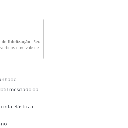
de fidelização
. Seu
ertidos num vale de
tanhado
ubtil mesclado da
inta elástica e
ano