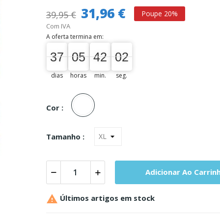
31,96 €
39,95 €
Poupe 20%
Com IVA
A oferta termina em:
37
05
42
01
37
00
05
00
42
00
01
02
dias
horas
min.
seg.
Unica
Cor :
Tamanho :
Adicionar Ao Carrin

Últimos artigos em stock