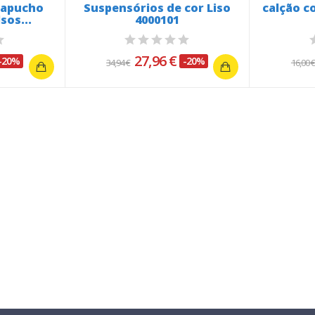
capucho
Suspensórios de cor Liso
calção c
sos...
4000101
27,96 €
-20%
-20%
34,94 €
16,00 