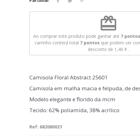
Partilhar
redeem
Ao comprar este produto pode ganhar até
7
pontos 
carrinho conterá total
7
pontos
que podem ser conv
desconto de
1,40 €
.
Camisola Floral Abstract 25601
Camisola em malha macia e felpuda, de de
Modelo elegante e florido da mcm
Tecido: 62% poliamida, 38% acrílico
Ref: 682080021