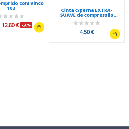
omprido com vinco
103
Cinta c/perna EXTRA-
SUAVE de compressão
leve...
12,80 €
-20%
€
4,50 €