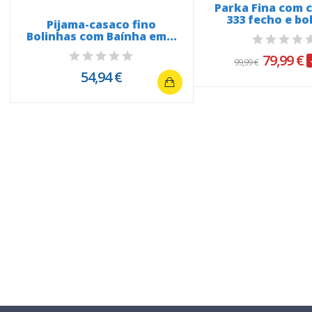
Parka Fina com 
333 fecho e bol
Pijama-casaco fino
Bolinhas com Baínha em...
79,99 €
99,99 €
54,94 €