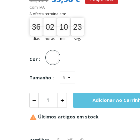
44,94 €
Com IVA
A oferta termina em:
36
02
10
22
36
00
02
00
10
00
23
22
dias
horas
min.
seg.
Unica
Cor :
Tamanho :
Adicionar Ao Carrin

Últimos artigos em stock