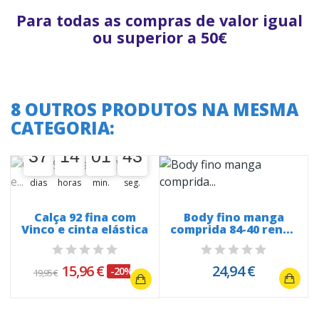
Para todas as compras de valor igual
ou superior a 50€
8 OUTROS PRODUTOS NA MESMA
CATEGORIA:
A oferta termina em:
37
14
01
42
37
00
14
00
01
00
43
43
dias
horas
min.
seg.
Calça 92 fina com
Body fino manga
Vinco e cinta elástica
comprida 84-40 renda
em bico...
15,96 €
24,94 €
-20%
19,95 €