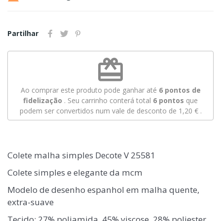
Partilhar
redeem
Ao comprar este produto pode ganhar até
6
pontos de
fidelização
. Seu carrinho conterá total
6
pontos
que
podem ser convertidos num vale de desconto de
1,20 €
.
Colete malha simples Decote V 25581
Colete simples e elegante da mcm
Modelo de desenho espanhol em malha quente,
extra-suave
Tecido: 27% poliamida, 45% viscose, 28% poliester