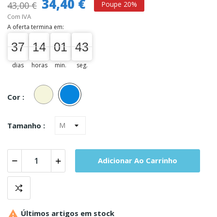
34,40 €
43,00 €
Poupe 20%
Com IVA
A oferta termina em:
37
14
01
42
37
00
14
00
01
00
43
43
dias
horas
min.
seg.
Bege
Azul
Cor :
Tamanho :
Adicionar Ao Carrinho

Últimos artigos em stock