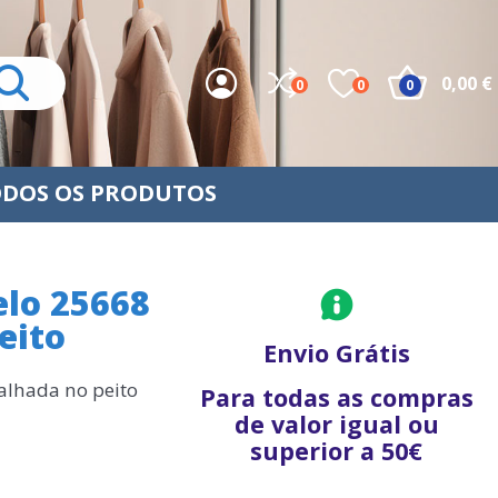
0,00 €
0
0
0
DOS OS PRODUTOS
elo 25668
eito
Envio Grátis
alhada no peito
Para todas as compras
de valor igual ou
superior a 50€