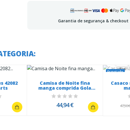
Garantia de segurança & checkout
A o
ATEGORIA:
36
36
00
dias
Esgotado
s 42082
Camisa de Noite fina
Casaco 
rts
manga comprida Gola
ma
renda...
44,94 €
47,50 