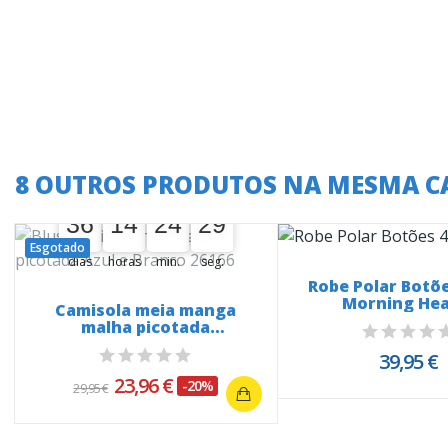
8 OUTROS PRODUTOS NA MESMA C
A oferta termina em:
36
14
24
28
36
00
14
00
24
00
28
29
Esgotado
dias
horas
min.
seg.
Robe Polar Botõe
Morning Hea
Camisola meia manga
malha picotada
Azul&Branco...
39,95 €
23,96 €
-20%
29,95 €