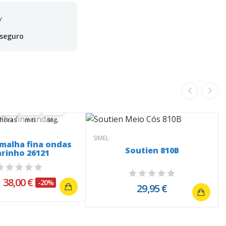
 seguro
ferta termina em:
14
24
28
14
00
24
00
28
29
horas
min.
seg.
SIMEL
malha fina ondas
Soutien 810B
rinho 26121
38,00 €
-20%
€
29,95 €