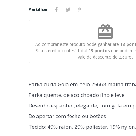
Partilhar
redeem
Ao comprar este produto pode ganhar até
13
pont
Seu carrinho conterá total
13
pontos
que podem s
vale de desconto de
2,60 €
.
Parka curta Gola em pelo 25668 malha trab
Parka quente, de acolchoado fino e leve
Desenho espanhol, elegante, com gola em p
De apertar com fecho ou botões
Tecido: 49% raion, 29% poliester, 19% nylo