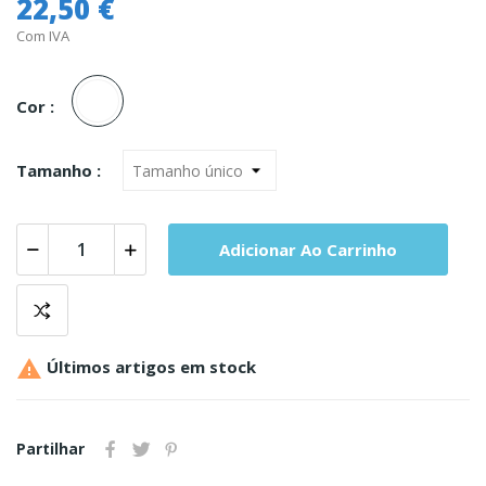
22,50 €
Com IVA
Unica
Cor :
Tamanho :
Adicionar Ao Carrinho

Últimos artigos em stock
Partilhar