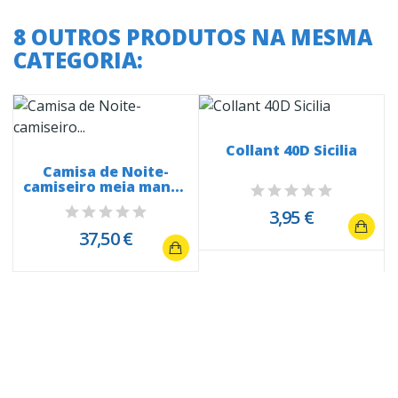
8 OUTROS PRODUTOS NA MESMA
CATEGORIA:
Collant 40D Sicilia
m
Camisa de Noite-
camiseiro meia manga
25044 com...
3,95 €
37,50 €