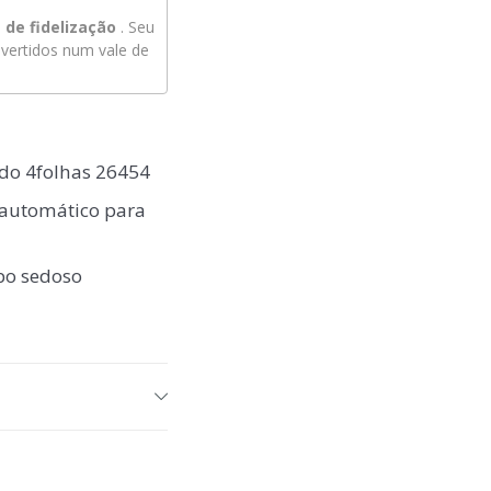
de fidelização
. Seu
ertidos num vale de
do 4folhas 26454
 automático para
abo sedoso