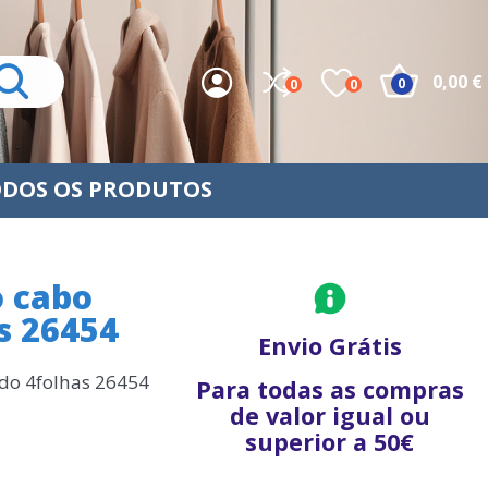
0,00 €
0
0
0
DOS OS PRODUTOS
 cabo
s 26454
Envio Grátis
do 4folhas 26454
Para todas as compras
de valor igual ou
superior a 50€