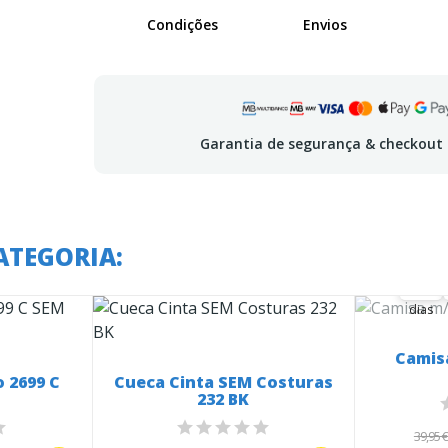
Condições
Envios
Garantia de segurança & checkout
A o
ATEGORIA:
38
38
00
dias
Camis
 2699 C
Cueca Cinta SEM Costuras
232 BK
39,95 