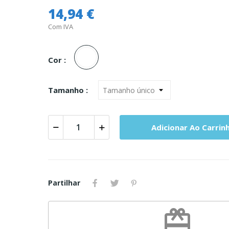
14,94 €
Com IVA
Unica
Cor :
Tamanho :
Adicionar Ao Carrin
Partilhar
redeem