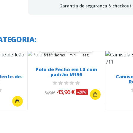
Garantia de segurança & checkout
A oferta termina em:
ATEGORIA:
37
00
00
32
20
37
00
00
32
00
21
20
dias
horas
min.
seg.
Polo de Fecho em Lã com
padrão M156
dente-de-
Camiso
1
R
43,96 €
-20%
54,94 €