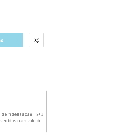
ho
de fidelização
. Seu
ertidos num vale de