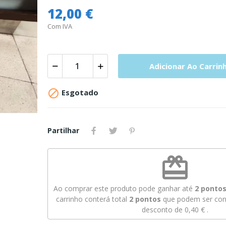
12,00 €
Com IVA
Adicionar Ao Carrin

Esgotado
Partilhar
redeem
Ao comprar este produto pode ganhar até
2
pontos 
carrinho conterá total
2
pontos
que podem ser conv
desconto de
0,40 €
.