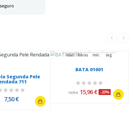
 seguro
A oferta termina em:
37
00
00
32
20
37
00
00
32
00
21
20
dias
horas
min.
seg.
BATA 01001
la Segunda Pele
endada 711
15,96 €
-20%
19,95 €
7,50 €