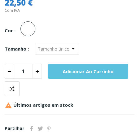
22,50 €
Com IVA
Unica
Cor :
Tamanho :
Adicionar Ao Carrinho

Últimos artigos em stock
Partilhar