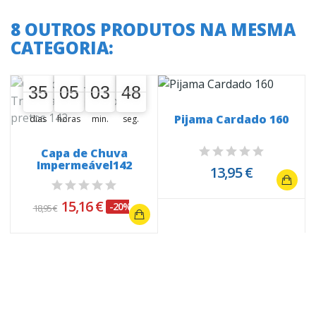
8 OUTROS PRODUTOS NA MESMA
CATEGORIA:
A oferta termina em:
35
05
03
47
35
00
05
00
03
00
48
48
Pijama Cardado 160
dias
horas
min.
seg.
Capa de Chuva
Impermeável142
13,95 €
15,16 €
-20%
18,95 €