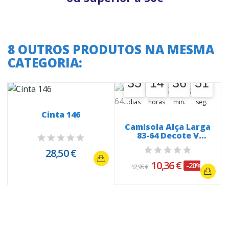
8 OUTROS PRODUTOS NA MESMA
CATEGORIA:
A oferta termina em:
35
14
36
51
50
35
00
14
00
36
00
51
dias
horas
min.
seg.
Cinta 146
Camisola Alça Larga
83-64 Decote V
rendado
28,50 €
10,36 €
-20%
12,95 €