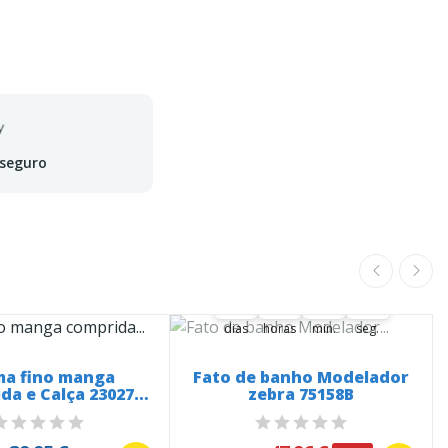
 seguro
A oferta termina em:
38
01
14
05
38
00
01
00
14
00
06
05
dias
horas
min.
seg.
ma fino manga
Fato de banho Modelador
da e Calça 23027
zebra 75158B
Anjo