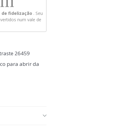
em
de fidelização
. Seu
ertidos num vale de
traste 26459
co para abrir da