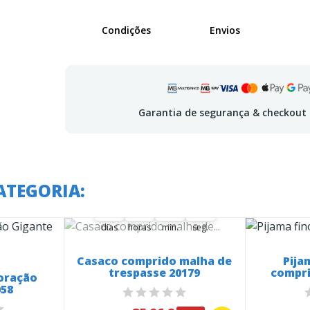
Condições
Envios
Garantia de segurança & checkout
A oferta termina em:
ATEGORIA:
38
00
00
51
59
38
00
00
52
00
51
59
dias
horas
min.
seg.
Casaco comprido malha de
Pija
trespasse 20179
compri
Coração
058