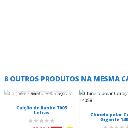
A oferta termina em:
8 OUTROS PRODUTOS NA MESMA C
38
01
14
05
38
00
01
00
14
00
06
05
dias
horas
min.
seg.
Calção de Banho 7005
Letras
Chinelo polar 
Gigante 14