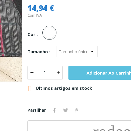
14,94 €
Com IVA
Unica
Cor :
Tamanho :
Adicionar Ao Carrin

Últimos artigos em stock
Partilhar