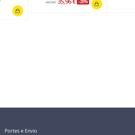
35,96 €
-20%
44,94 €
Portes e Envio