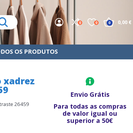
0,00 €
0
0
0
DOS OS PRODUTOS
 xadrez
59
Envio Grátis
traste 26459
Para todas as compras
de valor igual ou
superior a 50€