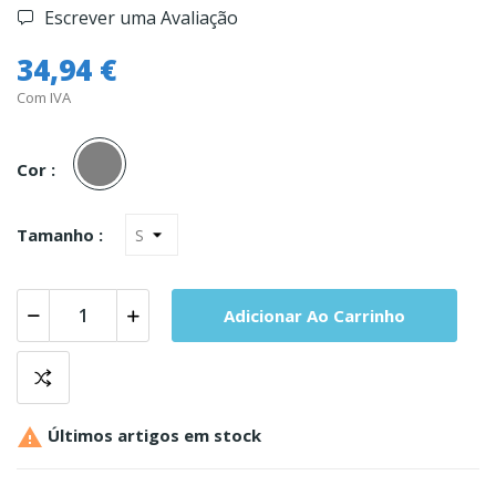
Escrever uma Avaliação
34,94 €
Com IVA
Cinza
Cor :
Tamanho :
Adicionar Ao Carrinho

Últimos artigos em stock