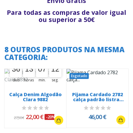
Envio Grátis
Para todas as compras de valor igual
ou superior a 50€
8 OUTROS PRODUTOS NA MESMA
CATEGORIA:
A oferta termina em:
36
13
07
12
36
00
13
00
07
00
12
13
Esgotado
dias
horas
min.
seg.
Calça Denim Algodão
Pijama Cardado 2782
Clara 9882
calça padrão listras
aos...
22,00 €
46,00 €
-20%
27,50 €